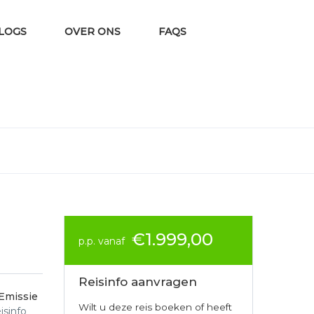
VLOGS
OVER ONS
FAQS
€1.999,00
p.p. vanaf
Reisinfo aanvragen
Emissie
Wilt u deze reis boeken of heeft
isinfo