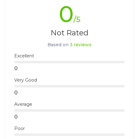
hoeft te houden met andere reizigers.
0
Indien er bepaalde onderdelen van een reis wel in
/5
groepsverband worden uitgevoerd, vermelden wij dit in de
reisomschrijving.
Not Rated
Based on
3 reviews
Excellent
0
Very Good
0
Average
0
Poor