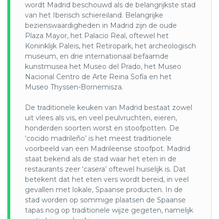
en het Alcázar van Sevilla.
wordt Madrid beschouwd als de belangrijkste stad
van het Iberisch schiereiland. Belangrijke
Sierra Nevada
:
bezienswaardigheden in Madrid zijn de oude
Dit is een gebergte in de regio Andalusië in het zuiden van
Plaza Mayor, het Palacio Real, oftewel het
Spanje en behoort tot een verzameling bergketens die de
Koninklijk Paleis, het Retiropark, het archeologisch
Betische cordillera worden genoemd. Sierra Nevada is
museum, en drie internationaal befaamde
Spaans voor besneeuwde bergketen en omvat zestien
kunstmusea het Museo del Prado, het Museo
bergtoppen die hoger zijn dan 3000 meter. Verder maakt
Nacional Centro de Arte Reina Sofía en het
het Nationaal park Sierra Nevada deel uit van het gebergte.
Museo Thyssen-Bornemisza.
Het is onder meer het leefgebied van de Spaanse
steenbok (Capra pyrenaica) en het wild zwijn (Sus scrofa).
De traditionele keuken van Madrid bestaat zowel
uit vlees als vis, en veel peulvruchten, eieren,
De nieuwe Agenda 2030 van de Verenigde Naties is een
honderden soorten worst en stoofpotten. De
actieplan gericht op mensen, planeet, welvaart, vrede en
‘cocido madrileño’ is het meest traditionele
partnerschappen (5P’s). Het uiteindelijke doel is
voorbeeld van een Madrileense stoofpot. Madrid
armoedebestrijding en duurzame ontwikkeling. Alle staten
staat bekend als de stad waar het eten in de
en andere geïnteresseerde belanghebbenden nemen hun
restaurants zeer ‘casera’ oftewel huiselijk is. Dat
verantwoordelijkheden op met betrekking tot de
betekent dat het eten vers wordt bereid, in veel
verwezenlijking ervan. Spanje speelde een actieve rol bij het
gevallen met lokale, Spaanse producten. In de
opstellen van het document dat op de top werd
stad worden op sommige plaatsen de Spaanse
aangenomen. Over het punt “Planeet” benadrukt Spanje
tapas nog op traditionele wijze gegeten, namelijk
ondermeer de overtuiging dat de planeet moet worden