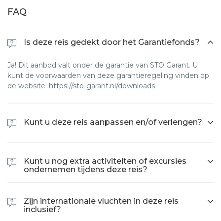
FAQ
Is deze reis gedekt door het Garantiefonds?
Ja! Dit aanbod valt onder de garantie van STO Garant. U
kunt de voorwaarden van deze garantieregeling vinden op
de website: https://sto-garant.nl/downloads
Kunt u deze reis aanpassen en/of verlengen?
Elke reis kunt u op aanvraag aan laten passen en/of
verlengen met bijvoorbeeld een strandverlenging. Voor
Kunt u nog extra activiteiten of excursies
meer informatie hierover kunt u ons een mail sturen via
ondernemen tijdens deze reis?
info@wetraveleco.com
Ja. Via onze lokale agent kunt u voorafgaand of tijdens de
reis altijd, tegen betaling, extra activiteiten en/of excursies
Zijn internationale vluchten in deze reis
bijboeken.
inclusief?