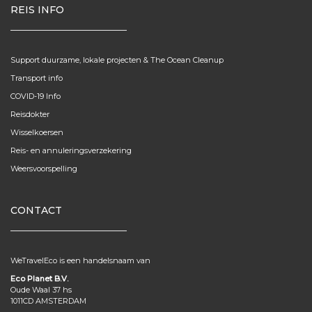
REIS INFO
Support duurzame, lokale projecten & The Ocean Cleanup
Transport info
COVID-19 Info
Reisdokter
Wisselkoersen
Reis- en annuleringsverzekering
Weersvoorspelling
CONTACT
WeTravelEco is een handelsnaam van
Eco Planet B.V.
Oude Waal 37 hs
1011CD AMSTERDAM