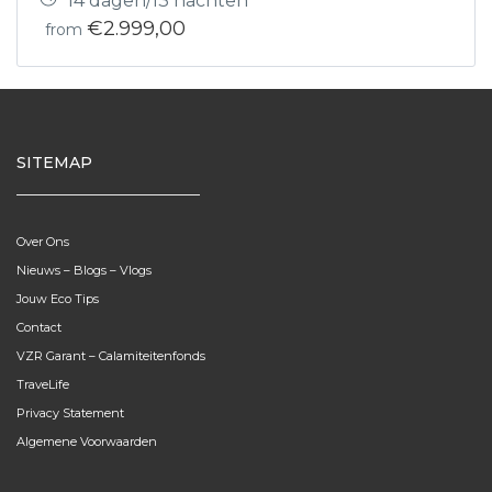
14 dagen/13 nachten
€2.999,00
from
SITEMAP
Over Ons
Nieuws – Blogs – Vlogs
Jouw Eco Tips
Contact
VZR Garant – Calamiteitenfonds
TraveLife
Privacy Statement
Algemene Voorwaarden