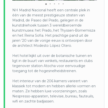
een strandverlenging aan de zuidkust.
Mail ons
Door deze donatie willen wij samen met u
heeft u de avond van de dag ter vrije besteding
voor meer informatie.
bijdragen aan de mogelijkheid om reizen en
om de stad te ontdekken en te dineren in één
NH Madrid Nacional heeft een centrale plek in
vakanties voor de huidige en vele volgende
van de vele gezellige en authentieke bars en
één van de meest prestigieuze straten van
generaties mogelijk te houden. Van het donatie
restaurants van Granada.
Madrid, de Paseo del Prado, gelegen in de
bedrag betaalt u de ene helft en WeTravelEco de
kunstdriehoek tussen 3 wereldberoemde
andere helft. Uw bijdrage is reeds bij de prijs
kunstmusea: het Prado, het Thyssen-Bornemisza
inbegrepen.
en het Reina Sofia. Het prachtige pand uit de
jaren '20 van de vorige eeuw is ontworpen door
Voor deze reis doet u gezamenlijk met
de architect Modesto López Otero.
WeTravelEco (50/50) een donatie van €25 aan één
van de onderstaande lokaal en duurzame
Het hotel kijkt uit over de botanische tuinen en
initiatieven. Na uw boeking maakt u zelf de keuze
ligt in de buurt van winkels, restaurants en clubs
aan welk project u de donatie wilt doen (project 1
tegenover station Atocha voor eenvoudige
en 3 zijn twee projecten, die u tijdens uw rondreis
toegang tot de hogesnelheidstreinen.
ook daadwerkelijk gaat bezoeken):
Het interieur van de 206 kamers varieert van
1.Het MemolaLab-project
klassiek tot modern en hebben allerlei vormen en
(https://www.facebook.com/MEMOlabUGR/): Het
maten. Ze hebben luxe voorzieningen, zoals
begon als een internationaal universitair project
Nespresso-apparaten, televisie, bureau, fauteuils,
voor de studie van het gebruik van water in de
wifi en zachte badjassen.
Middellandse Zee en de bijbehorende