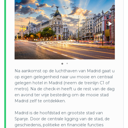
De Spaanse keuken is net zo divers als de Spaanse culturen
en klimaten. Typische Spaanse producten zijn de vele
wijnen en cava’s, talloze worsten waaronder chorizo, jamón
serrano of jamón ibérico, talloze kazen, peulvruchten,
mediterrane groenten en veel verschillende zoetigheden.
De bekendste gerechten zijn de Spaanse tortilla, churros,
paella, gazpacho, stoofpotten (cocidos) en calamares a la
romana (gefrituurde inktvis). Eveneens bekend zijn de
tapas, die zowel ’s middags als ’s avonds kunnen worden
gegeten. Typisch Spaanse drankjes, die met name in de
zomer worden gedronken, zijn sangria, horchata en clara
(bier gemengd met licht zoete frisdrank). De naam sherry is
Na aankomst op de luchthaven van Madrid gaat u
afkomstig van de Andalusische stad Jerez de la Frontera.
op eigen gelegenheid naar uw mooie en centraal
Er staan 45 Spaanse bezienswaardigheden op de
gelegen hotel in Madrid (neem de treinlijn C1 of
Werelderfgoedlijst van UNESCO. De bekendste hiervan zijn
metro). Na de check-in heeft u de rest van de dag
onder andere het Alhambra in Granada, het historische
en avond ter vrije besteding om de mooie stad
centrum en de kathedraal van Córdoba, de palmentuin van
Madrid zelf te ontdekken.
Elx, vlak bij Alicante, de werken van Antoni Gaudí: onder
anderen Park Güell, Casa Batlló, Sagrada Família, Casa Milà
Madrid is de hoofdstad en grootste stad van
en Palau Güell in Barcelona, de musea en architectuur van
Spanje. Door de centrale ligging van de stad, de
Madrid, et historische centrum van Toledo en de kathedraal
geschiedenis, politieke en financiële functies