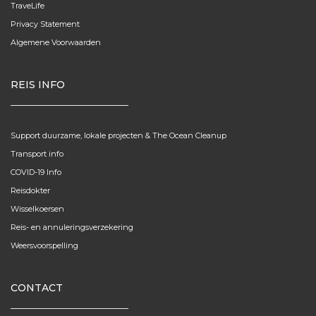
TraveLife
Privacy Statement
Algemene Voorwaarden
REIS INFO
Support duurzame, lokale projecten & The Ocean Cleanup
Transport info
COVID-19 Info
Reisdokter
Wisselkoersen
Reis- en annuleringsverzekering
Weersvoorspelling
CONTACT