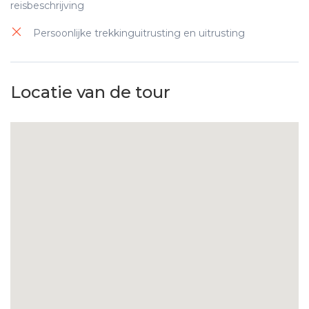
reisbeschrijving
Recyclebare meubels & stoffen
Persoonlijke trekkinguitrusting en uitrusting
Waterbesparingsprogramma
Hernieuwbare energie
Locatie van de tour