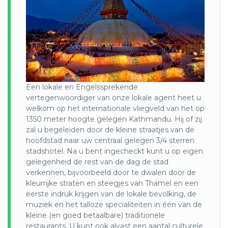
van de winderige toppen van ’s werelds hoogste bergen,
een bezoek aan een klooster hoog in de Himalaya vroeg in
de ochtend, of het drinken van een kopje warme Nepalese
thee met uw trekking ploeg terwijl u de zonsopgang boven
de bergen bekijkt. U komt in een dagelijkse routine in de
bergen terecht die enorm plezierig is, ver van de drukte
van de moderne wereld en in het mooie gezelschap van
ons reisteam.
Een lokale en Engelssprekende
Het toegewijde en professionele personeel zal voor u
vertegenwoordiger van onze lokale agent heet u
zorgen, zodat u kunt rusten, gezond blijven en de
welkom op het internationale vliegveld van het op
natuurlijke schoonheid van Nepal kunt waarderen. Hun
1350 meter hoogte gelegen Kathmandu. Hij of zij
vriendelijkheid en openheid geven u inzicht in hun cultuur
zal u begeleiden door de kleine straatjes van de
en geven uw ervaring een nieuwe diepte. De onverwachte
hoofdstad naar uw centraal gelegen 3/4 sterren
verbindingen die u maakt met de mensen die u
stadshotel. Na u bent ingecheckt kunt u op eigen
tegenkomt, evenals de kameraadschap onder de groep die
gelegenheid de rest van de dag de stad
zich geleidelijk op het pad ontwikkelt, zullen hoogtepunten
verkennen, bijvoorbeeld door te dwalen door de
zijn van uw reis naar dit geweldige land.
kleurrijke straten en steegjes van Thamel en een
Kathmandu:
eerste indruk krijgen van de lokale bevolking, de
muziek en het talloze specialiteiten in één van de
Kathmandu is de hoofdstad van Nepal en een stad die alle
kleine (en goed betaalbare) traditionele
zintuigen prikkelt en veel indruk maakt dankzij de vele
restaurants. U kunt ook alvast een aantal culturele