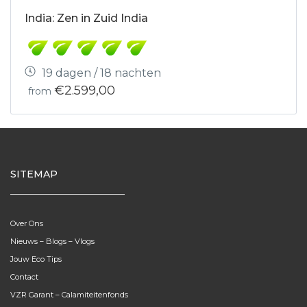
India: Zen in Zuid India
19 dagen / 18 nachten
€2.599,00
from
SITEMAP
Over Ons
Nieuws – Blogs – Vlogs
Jouw Eco Tips
Contact
VZR Garant – Calamiteitenfonds