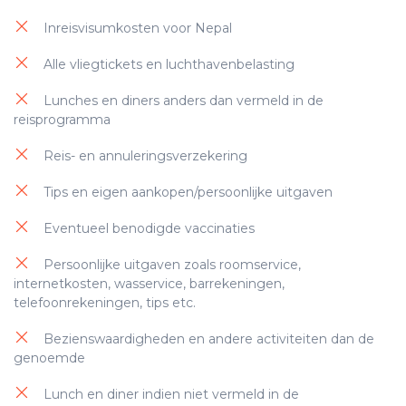
trektocht en zorg dat je altijd desinfecterend
Inreisvisumkosten voor Nepal
middel in de buurt hebt. Wat betreft douches,
deze zijn over het algemeen beschikbaar en
Alle vliegtickets en luchthavenbelasting
warm water is niet altijd een garantie of tegen
betaling te verkrijgen.
Lunches en diners anders dan vermeld in de
reisprogramma
Reis- en annuleringsverzekering
Energiebesparende lampen
Tips en eigen aankopen/persoonlijke uitgaven
Programma voor hergebruik van
handdoeken
Eventueel benodigde vaccinaties
Recycleren van afval
Persoonlijke uitgaven zoals roomservice,
internetkosten, wasservice, barrekeningen,
Biologische en lokale gerechten
telefoonrekeningen, tips etc.
Ecologische schoonmaakproducten
Bezienswaardigheden en andere activiteiten dan de
genoemde
Plastic controle
Lunch en diner indien niet vermeld in de
Eco-badproducten