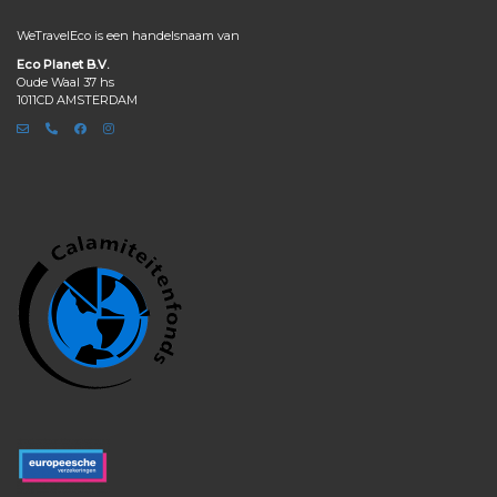
WeTravelEco is een handelsnaam van
Eco Planet B.V.
Oude Waal 37 hs
1011CD AMSTERDAM