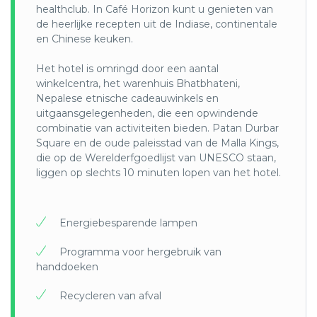
healthclub. In Café Horizon kunt u genieten van
Voor deze reis doet u gezamenlijk met
de heerlijke recepten uit de Indiase, continentale
WeTravelEco (50/50) een donatie van €25 aan één
en Chinese keuken.
van de volgende lokale projecten, die u bij uw
boeking kunt selecteren:
Het hotel is omringd door een aantal
winkelcentra, het warenhuis Bhatbhateni,
* WCN ondersteunt natuurbehoud buiten
Nepalese etnische cadeauwinkels en
beschermde gebieden door verschillende
uitgaansgelegenheden, die een opwindende
belanghebbenden van ontwikkeling,
combinatie van activiteiten bieden. Patan Durbar
natuurbeschermingsorganisaties, het
Square en de oude paleisstad van de Malla Kings,
maatschappelijk middenveld en
die op de Werelderfgoedlijst van UNESCO staan,
gemeenschappen samen te brengen om een
liggen op slechts 10 minuten lopen van het hotel.
duurzamere wereld op te bouwen.
WCN creëert op nationaal en lokaal niveau
Energiebesparende lampen
positieve effecten op gebieden van ecologisch
belang door middel van bewustwording, educatie,
Programma voor hergebruik van
belangenbehartiging, capaciteitsopbouw,
handdoeken
onderzoek en gedegen beleid.
Recycleren van afval
* Kevin Rohan Memorial Eco Foundation: Deze