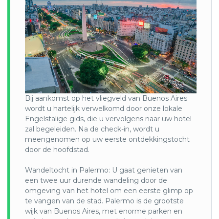
Gelegen aan de Argentijnse kust van Rio de la Plata, is een
bloeiende hoofdstad aan de haven, gekenmerkt door een
rijke geschiedenis, levendige cultuur en sterke Europese
invloed met als resultaat dat het ook wel het Parijs van
Zuid-Amerika wordt genoemd. Talloze musea met een
overvloed aan onderwerpen, een actieve theatercultuur,
uitstekende restaurants, sensuele tangovoorstellingen, een
mozaïek van architectuur en leuke winkels die bij alle
smaken passen – al deze facetten en meer vormen de
Bij aankomst op het vliegveld van Buenos Aires
verleidelijke blend die Buenos Aires is. Enkele van de
wordt u hartelijk verwelkomd door onze lokale
hoogtepunten van de stad zijn het La Bombonera
Engelstalige gids, die u vervolgens naar uw hotel
Voetbalstadion, tango- en milonga-locaties zoals het
zal begeleiden. Na de check-in, wordt u
Boheemse La Catedral en culturele erfgoedarchitectuur
meengenomen op uw eerste ontdekkingstocht
zoals die bij de Cementerio de la Recoleta waar bezoekers
door de hoofdstad.
kunnen dwalen door een ‘stad’ met enorme beelden en
marmeren mausolea. Ook het International Festival of
Wandeltocht in Palermo: U gaat genieten van
Independent Cinema en de levendige jaarlijkse Gay Pride
een twee uur durende wandeling door de
Parade laten zien dat Buenos Aires een kleurrijke en diverse
omgeving van het hotel om een eerste glimp op
stad is.
te vangen van de stad. Palermo is de grootste
Bahia Bustamante
:
wijk van Buenos Aires, met enorme parken en