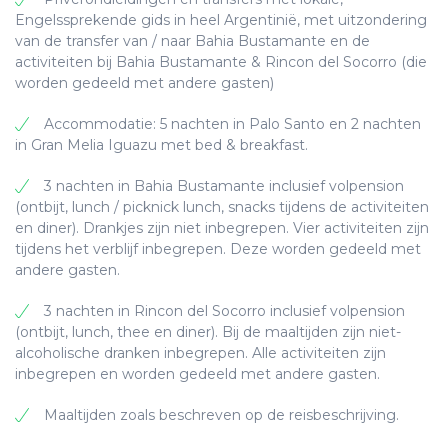
voor 100% verzorgd door zonnepanelen en
gehaast en alleen met de natuur te zijn en
Engelssprekende gids in heel Argentinië, met uitzondering
windenergie, die automatisch om 10.00 uur
comfort te herontdekken.
Volgens het duurzaamheidsbeleid van de
van de transfer van / naar Bahia Bustamante en de
inschakelen. Zodra de lichten uitgaan, worden Sea
estancia, hebben ze geen airconditioning in de
activiteiten bij Bahia Bustamante & Rincon del Socorro (die
Cabins nog steeds verlicht door zonne-energie en
De lodge heeft een grote loungeruimte annex
kamers of televisie. De kamers hebben een
worden gedeeld met andere gasten)
batterijverlichting. We raden gasten aan om een
restaurant, een uitgestrekt houten buitenterras,
dakventilator. Vanwege de afgelegen locatie,
zaklamp mee te nemen.
een heerlijk buitenzwembad met comfortabel
Accommodatie: 5 nachten in Palo Santo en 2 nachten
verbonden met de natuur is het wifi-signaal zwak
zonneterras. De kamers hebben een afmeting
in Gran Melia Iguazu met bed & breakfast.
en het telefoonsignaal niet altijd goed. U verblijft
WI-FI: De Lodge heeft satelliet-wifi, het grootste
van 30 m² met uitzicht op de jungle, Smart TV 32,
in een Premium Room, inclusief ontbijt, lunch en
deel van de dag beschikbaar in het restaurant
kabel-tv, airconditioning, gratis WiFi, kluis,
3 nachten in Bahia Bustamante inclusief volpension
diner.
(zonne-energie). Het is niet altijd betrouwbaar en
biologische Yerba-Mate-voorzieningen.
(ontbijt, lunch / picknick lunch, snacks tijdens de activiteiten
erg traag.
en diner). Drankjes zijn niet inbegrepen. Vier activiteiten zijn
Telefoon: er is geen gsm-signaal. WhatsApp werkt
tijdens het verblijf inbegrepen. Deze worden gedeeld met
prima.
Hernieuwbare energie
Hernieuwbare energie
andere gasten.
U verblijft in een Standard Seacabin, inclusief
Energiebesparende lampen
Energiebesparende lampen
3 nachten in Rincon del Socorro inclusief volpension
ontbijt, lunch en diner.
(ontbijt, lunch, thee en diner). Bij de maaltijden zijn niet-
Programma voor hergebruik van
Programma voor hergebruik van
alcoholische dranken inbegrepen. Alle activiteiten zijn
handdoeken
handdoeken
inbegrepen en worden gedeeld met andere gasten.
Hernieuwbare energie
Recycleren van afval
Recycleren van afval
Maaltijden zoals beschreven op de reisbeschrijving.
Energiebesparende lampen
Biologische en lokale gerechten