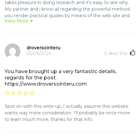
takes pleasure in doing research and it's easy to see why.
My partner and i know all regarding the powerful method
you render practical guides by means of the web site and
View More
therefore inspire participation from some other people on
the situation then our favorite simple princess is
undoubtedly starting to learn a lot of things. Take pleasure
in the remaining portion of the year. You are doing a really
droversointeru
good job.
23/09/2024
0
likes this
You have brought up a very fantastic details,
regards for the post.
https://www.droversointeru.com
Spot on with this write-up, I actually assume this website
wants way more consideration. I’ll probably be once more
to learn much more, thanks for that info.