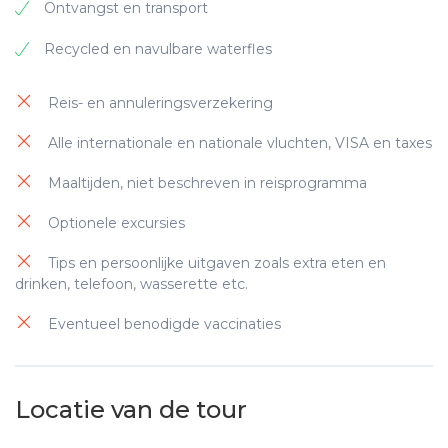
Biologische en lokale gerechten
Ontvangst en transport
Programma voor hergebruik van
Ecologische schoonmaakproducten
Ecologische schoonmaakproducten
handdoeken
Recycled en navulbare waterfles
Plastic controle
Plastic controle
Recycleren van afval
Reis- en annuleringsverzekering
Eco-badproducten
Eco-badproducten
Biologische en lokale gerechten
Alle internationale en nationale vluchten, VISA en taxes
Recyclebare meubels & stoffen
Recyclebare meubels & stoffen
Ecologische schoonmaakproducten
Maaltijden, niet beschreven in reisprogramma
Waterbesparingsprogramma
Waterbesparingsprogramma
Plastic controle
Optionele excursies
Eco-badproducten
Tips en persoonlijke uitgaven zoals extra eten en
drinken, telefoon, wasserette etc.
Recyclebare meubels & stoffen
Eventueel benodigde vaccinaties
Waterbesparingsprogramma
Locatie van de tour