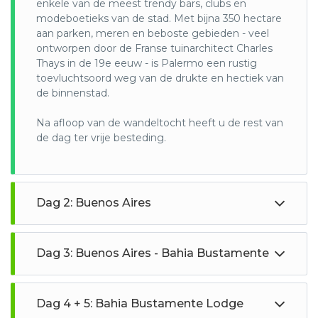
enkele van de meest trendy bars, clubs en
Dit wordt door de New York Times ‘Argentina’s Private (and
modeboetieks van de stad. Met bijna 350 hectare
Secret) Answer to The Galapagos’ genoemd en is het
aan parken, meren en beboste gebieden - veel
Argentijnse nirvana voor natuurliefhebbers. Dit ongerepte
ontworpen door de Franse tuinarchitect Charles
gebied aan de kust is een habitat voor een overweldigende
Thays in de 19e eeuw - is Palermo een rustig
reeks (inheemse) wilde dieren en maakt deel uit van twee
toevluchtsoord weg van de drukte en hectiek van
afzonderlijke maar overlappende beschermde gebieden:
de binnenstad.
Patagonia Austral National Park en Blue Patagonia
UNESCO Biosphere Reserve. Het is ook een aangewezen
Na afloop van de wandeltocht heeft u de rest van
IBA (Important Bird and Biodiversity Area). Van de 14 in het
de dag ter vrije besteding.
water levende vogelsoorten die in Patagonië voorkomen,
zijn er 12 hier te vinden – waaronder Magelhaenpinguïns en
Blauwogige Aalscholvers, terwijl vaak waargenomen
zeezoogdieren de Zuidkaper dolfijnen en zeeolifanten zijn.
Dag 2: Buenos Aires
Breng hier de dagen door langs de uitgestrekte stranden
en afgelegen baaien langs de kust en geniet van
spectaculaire zonsondergangen als de schemering valt.
Dag 3: Buenos Aires - Bahia Bustamente
Puerto Iguazu
:
Gelegen aan de samenvloeiing van de rivieren Parana en
Iguazu, is een charmante stad die dient als de
Dag 4 + 5: Bahia Bustamente Lodge
toegangspoort tot de schitterende Iguazu-watervallen aan