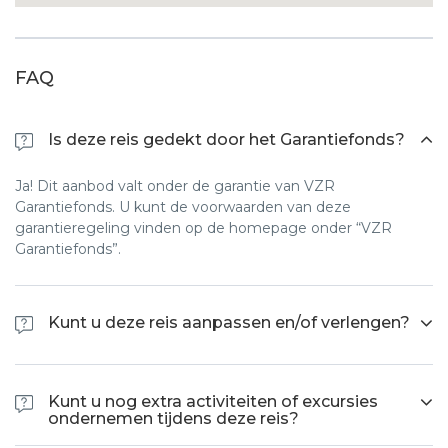
FAQ
Is deze reis gedekt door het Garantiefonds?
Ja! Dit aanbod valt onder de garantie van VZR
Garantiefonds. U kunt de voorwaarden van deze
garantieregeling vinden op de homepage onder “VZR
Garantiefonds”.
Kunt u deze reis aanpassen en/of verlengen?
Elke reis kunt u op aanvraag aan laten passen en/of
verlengen met bijvoorbeeld een strandverlenging. Voor
Kunt u nog extra activiteiten of excursies
meer informatie hierover kunt u ons een mail sturen via
ondernemen tijdens deze reis?
info@wetraveleco.com