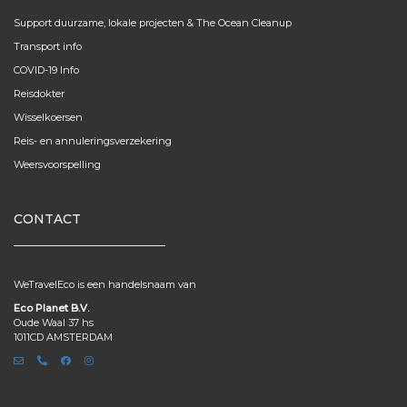
Support duurzame, lokale projecten & The Ocean Cleanup
Transport info
COVID-19 Info
Reisdokter
Wisselkoersen
Reis- en annuleringsverzekering
Weersvoorspelling
CONTACT
WeTravelEco is een handelsnaam van
Eco Planet B.V.
Oude Waal 37 hs
1011CD AMSTERDAM