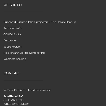
REIS INFO
Support duurzame, lokale projecten & The Ocean Cleanup
Transport info
COVID-19 Info
Reisdokter
Wisselkoersen
Reis- en annuleringsverzekering
Weersvoorspelling
CONTACT
WeTravelEco is een handelsnaam van
Eco Planet B.V.
Oude Waal 37 hs
1011CD AMSTERDAM