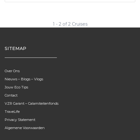
1 - 2 of 2 Cruises
SITEMAP
Over Ons
Nieuws – Blogs – Vlogs
Jouw Eco Tips
Contact
VZR Garant – Calamiteitenfonds
TraveLife
Privacy Statement
Algemene Voorwaarden