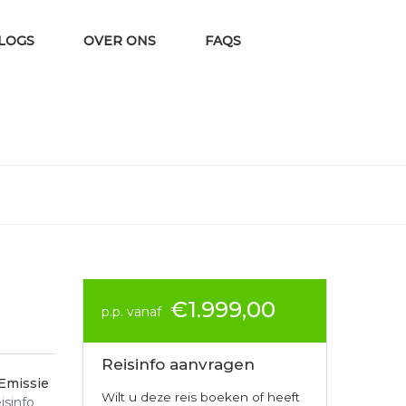
VLOGS
OVER ONS
FAQS
€1.999,00
p.p. vanaf
Reisinfo aanvragen
Emissie
Wilt u deze reis boeken of heeft
isinfo