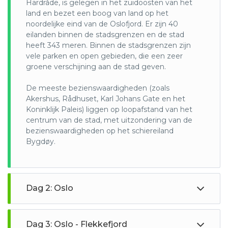
Hardråde, is gelegen in het zuidoosten van het
verminderen wordt elektrisch rijden aangemoedigd. Ruim
land en bezet een boog van land op het
35 procent van de in 2019 verkochte auto’s was elektrisch.
noordelijke eind van de Oslofjord. Er zijn 40
eilanden binnen de stadsgrenzen en de stad
heeft 343 meren. Binnen de stadsgrenzen zijn
vele parken en open gebieden, die een zeer
groene verschijning aan de stad geven.
De meeste bezienswaardigheden (zoals
Akershus, Rådhuset, Karl Johans Gate en het
Koninklijk Paleis) liggen op loopafstand van het
centrum van de stad, met uitzondering van de
bezienswaardigheden op het schiereiland
Bygdøy.
Dag 2: Oslo
Dag 3: Oslo - Flekkefjord