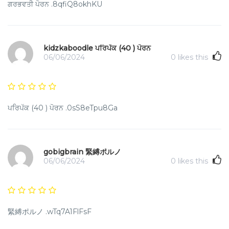
ਗਰਭਵਤੀ ਪੋਰਨ .8qfiQ8okhKU
kidzkaboodle ਪਰਿਪੱਕ (40 ) ਪੋਰਨ
06/06/2024
0
likes this
ਪਰਿਪੱਕ (40 ) ਪੋਰਨ .0sS8eTpu8Ga
gobigbrain 緊縛ポルノ
06/06/2024
0
likes this
緊縛ポルノ .wTq7A1FlFsF