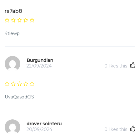
rs7ab8
4tlewp
Burgundian
22/09/2024
0
likes this
UvaQaspdClS
drover sointeru
20/09/2024
0
likes this