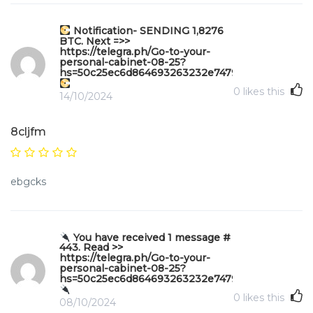
Notification- SENDING 1,8276
BTC. Next =>>
https://telegra.ph/Go-to-your-
personal-cabinet-08-25?
hs=50c25ec6d864693263232e747970b49f&
0
likes this
14/10/2024
8cljfm
ebgcks
You have received 1 message #
443. Read >>
https://telegra.ph/Go-to-your-
personal-cabinet-08-25?
hs=50c25ec6d864693263232e747970b49f&
0
likes this
08/10/2024