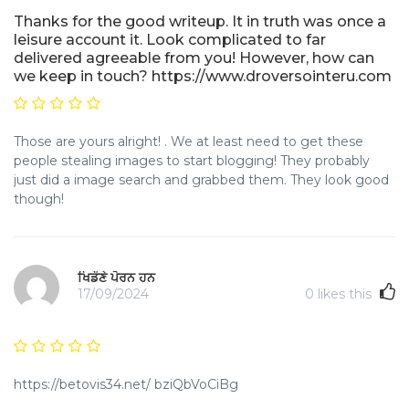
Thanks for the good writeup. It in truth was once a
leisure account it. Look complicated to far
delivered agreeable from you! However, how can
we keep in touch? https://www.droversointeru.com
Those are yours alright! . We at least need to get these
people stealing images to start blogging! They probably
just did a image search and grabbed them. They look good
though!
ਖਿਡੌਣੇ ਪੋਰਨ ਹਨ
17/09/2024
0
likes this
https://betovis34.net/ bziQbVoCiBg