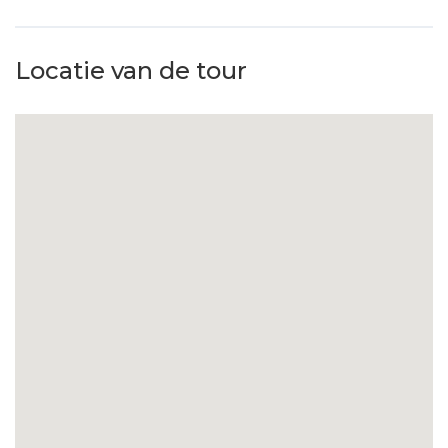
Recycleren van afval
Biologische en lokale gerechten
Locatie van de tour
Ecologische schoonmaakproducten
Plastic controle
Eco-badproducten
Recyclebare meubels & stoffen
Waterbesparingsprogramma