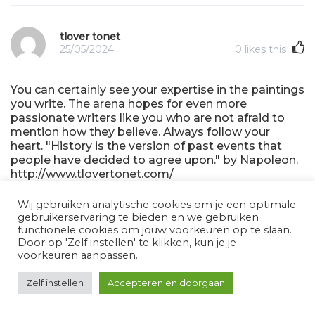
tlover tonet
25/05/2024
0
likes this
You can certainly see your expertise in the paintings
you write. The arena hopes for even more
passionate writers like you who are not afraid to
mention how they believe. Always follow your
heart. "History is the version of past events that
people have decided to agree upon." by Napoleon.
http://www.tlovertonet.com/
Wij gebruiken analytische cookies om je een optimale
gebruikerservaring te bieden en we gebruiken
Howdy very cool web site!! Guy .. Excellent .. Amazing .. I will
functionele cookies om jouw voorkeuren op te slaan.
bookmark your website and take the feeds additionallyKI'm
Door op 'Zelf instellen' te klikken, kun je je
glad to seek out so many useful information here in the
voorkeuren aanpassen.
publish, we want work out more strategies in this regard,
thank you for sharing. . . . . .
Zelf instellen
Accepteren en doorgaan