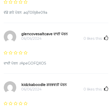
ਵੱਡੇ ਗਧੇ ਪੋਰਨ .aqT0Rj8e09a
glencovesaltcave ਦਾਦੀ ਪੋਰਨ
06/06/2024
0
likes this
ਦਾਦੀ ਪੋਰਨ .rApeGOFQXOS
kidzkaboodle ਗਰਭਵਤੀ ਪੋਰਨ
06/06/2024
0
likes this