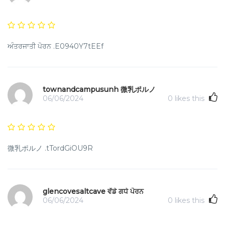
ਅੰਤਰਜਾਤੀ ਪੋਰਨ .E0940Y7tEEf
townandcampusunh 微乳ポルノ
06/06/2024
0
likes this
微乳ポルノ .tTordGiOU9R
glencovesaltcave ਵੱਡੇ ਗਧੇ ਪੋਰਨ
06/06/2024
0
likes this