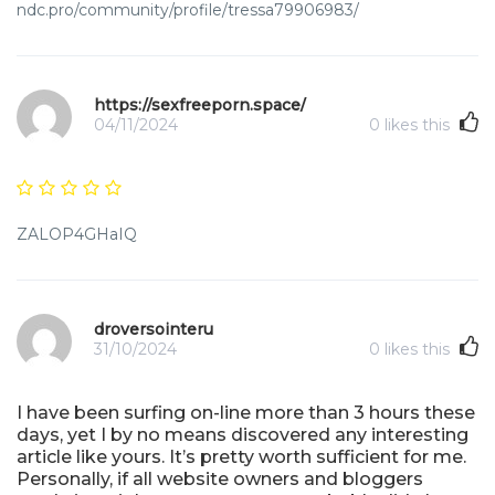
ndc.pro/community/profile/tressa79906983/
https://sexfreeporn.space/
04/11/2024
0
likes this
ZALOP4GHaIQ
droversointeru
31/10/2024
0
likes this
I have been surfing on-line more than 3 hours these
days, yet I by no means discovered any interesting
article like yours. It’s pretty worth sufficient for me.
Personally, if all website owners and bloggers