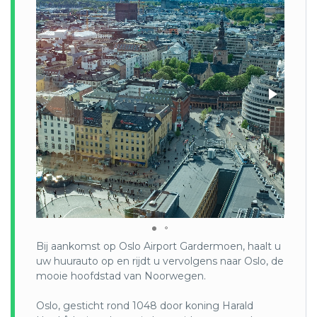
overzicht van de voortgang met betrekking tot de
Duurzame Ontwikkelingsdoelstellingen (SDG’s) van 2016
tot 2021. De belangrijkste focus van de VNR is lokale en
regionale inzet om de SDG’s te behalen.
In januari 2020 is het ministerie van Lokaal Bestuur en
Modernisering aangesteld als coördinerend orgaan voor de
landelijke uitvoering van de SDG’s. Dit heeft geleid tot
meer sectoroverschrijdende samenwerking en een meer
holistische benadering van duurzame ontwikkeling.
Volgens de SDG-index zijn de prestaties van Noorwegen
voor doelen 1 (geen armoede), 3 (goede gezondheid en
welzijn), 5 (gendergelijkheid), 7 (betaalbare en schone
energie), 10 (verminderde ongelijkheid) en 17
(partnerschappen voor de doelen) in het bijzonder hoog. Op
de SDG-index staat Noorwegen momenteel op nummer 6.
De belangrijkste uitdagingen voor het bereiken van de
Bij aankomst op Oslo Airport Gardermoen, haalt u
SDG’s in Noorwegen hebben te maken met niet-duurzame
uw huurauto op en rijdt u vervolgens naar Oslo, de
consumptiepatronen, de uitstoot van klimaatgassen en de
mooie hoofdstad van Noorwegen.
staat van de biodiversiteit. Bijna alle elektriciteit in het land
wordt geleverd door waterkrachtcentrales en het land voert
Oslo, gesticht rond 1048 door koning Harald
eveneens elektriciteit uit. Om de CO2-uitstoot te