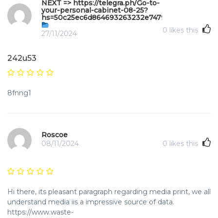
NEXT => https://telegra.ph/Go-to-
your-personal-cabinet-08-25?
hs=50c25ec6d864693263232e747970b49f&
0
likes this
27/11/2024
242u53
8fnng1
Roscoe
08/11/2024
0
likes this
Hi there, its pleasant paragraph regarding media print, we all
understand media iis a impressive source of data.
https://www.waste-