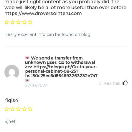
made just right content as you probably did, the
web will likely be a lot more useful than ever before.
https://www.droversointeru.com
Really excellent info can be found on blog.
We send a transfer from
unknown user. Gо tо withdrаwаl
>>> https://telegra.ph/Go-to-your-
personal-cabinet-08-25?
hs=50c25ec6d864693263232e747970b49f&
0
likes this
27/10/2024
r1qis4
6ij4ef