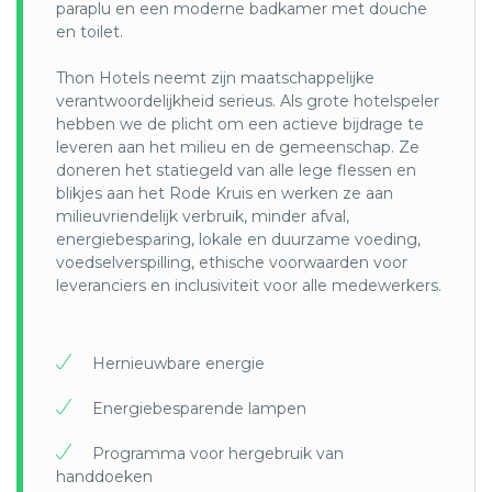
de enorme hoeveelheid plasticafval in onze
paraplu en een moderne badkamer met douche
oceanen op een efficiënte en duurzame manier
en toilet.
weg te werken.
Thon Hotels neemt zijn maatschappelijke
verantwoordelijkheid serieus. Als grote hotelspeler
hebben we de plicht om een ​​actieve bijdrage te
leveren aan het milieu en de gemeenschap. Ze
doneren het statiegeld van alle lege flessen en
blikjes aan het Rode Kruis en werken ze aan
milieuvriendelijk verbruik, minder afval,
energiebesparing, lokale en duurzame voeding,
voedselverspilling, ethische voorwaarden voor
leveranciers en inclusiviteit voor alle medewerkers.
Hernieuwbare energie
Energiebesparende lampen
Programma voor hergebruik van
handdoeken