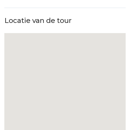
Recycleren van afval
Biologische en lokale gerechten
Locatie van de tour
Ecologische schoonmaakproducten
Plastic controle
Eco-badproducten
Recyclebare meubels & stoffen
Waterbesparingsprogramma