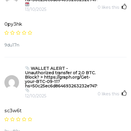
0
likes this
13/10/2025
0py3hk
9du17n
WALLET ALERT -
Unauthorized transfer of 2.0 BTC.
Block? > https://graph.org/Get-
your-BTC-09-11?
hs=50c25ec6d864693263232e747970b49f&
0
likes this
12/10/2025
sc3w6t