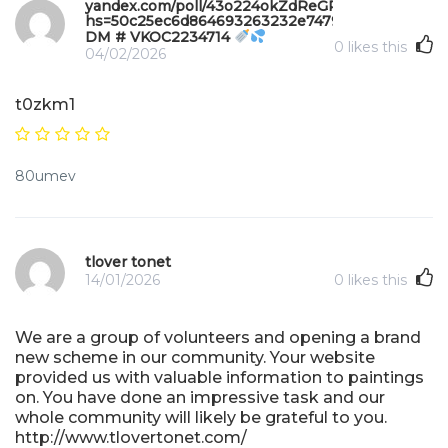
yandex.com/poll/43o224okZdReGRb1Q8PXXJ?
hs=50c25ec6d864693263232e747970b49f&
DM # VKOC2234714
0
likes this
04/02/2026
t0zkm1
80umev
tlover tonet
14/01/2026
0
likes this
We are a group of volunteers and opening a brand
new scheme in our community. Your website
provided us with valuable information to paintings
on. You have done an impressive task and our
whole community will likely be grateful to you.
http://www.tlovertonet.com/