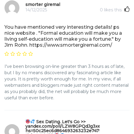
smorter giremal
14/12/2025
0
likes this
You have mentioned very interesting details! ps
nice website . "Formal education will make you a
living self-education will make you a fortune." by
Jim Rohn. https://www.smortergiremal.com/
I've been browsing on-line greater than 3 hours as of late,
but I by no means discovered any fascinating article like
yours. It is pretty worth enough for me. In my view, if all
webmasters and bloggers made just right content material
as you probably did, the net will probably be much more
useful than ever before.
Sex Dating. Let's Go >>
yandex.com/poll/LZW8GPQdJg3xe5C7gt95bD?
hs=50c25ec6d864693263232e747970b49f&