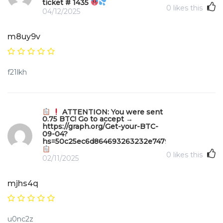
ticket # 1435
0
likes this
04/12/2025
m8uy9v
f21lkh
ATTENTION: You were sent
0.75 BTC! Go to accept →
https://graph.org/Get-your-BTC-
09-04?
hs=50c25ec6d864693263232e747970b49f&
0
likes this
02/11/2025
mjhs4q
u0nc2z