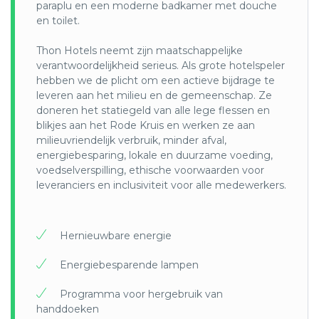
de enorme hoeveelheid plasticafval in onze
paraplu en een moderne badkamer met douche
oceanen op een efficiënte en duurzame manier
en toilet.
weg te werken.
Thon Hotels neemt zijn maatschappelijke
verantwoordelijkheid serieus. Als grote hotelspeler
hebben we de plicht om een ​​actieve bijdrage te
leveren aan het milieu en de gemeenschap. Ze
doneren het statiegeld van alle lege flessen en
blikjes aan het Rode Kruis en werken ze aan
milieuvriendelijk verbruik, minder afval,
energiebesparing, lokale en duurzame voeding,
voedselverspilling, ethische voorwaarden voor
leveranciers en inclusiviteit voor alle medewerkers.
Hernieuwbare energie
Energiebesparende lampen
Programma voor hergebruik van
handdoeken