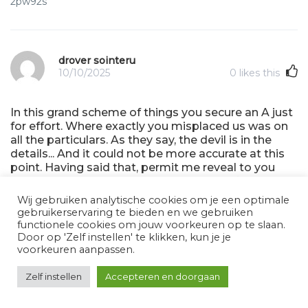
2pw92s
drover sointeru
10/10/2025
0
likes this
In this grand scheme of things you secure an A just
for effort. Where exactly you misplaced us was on
all the particulars. As they say, the devil is in the
details... And it could not be more accurate at this
point. Having said that, permit me reveal to you
what exactly did work. Your writing is definitely
rather convincing and that is possibly the reason
Wij gebruiken analytische cookies om je een optimale
why I am making the effort to opine. I do not really
gebruikerservaring te bieden en we gebruiken
make it a regular habit of doing that. Next, even
functionele cookies om jouw voorkeuren op te slaan.
though I can see the jumps in logic you come up
Door op 'Zelf instellen' te klikken, kun je je
with, I am not necessarily certain of how you
voorkeuren aanpassen.
appear to connect the details which inturn make
the final result. For the moment I will yield to your
Zelf instellen
Accepteren en doorgaan
position however hope in the future you actually
link your facts much better.