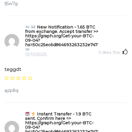
fj5w7g
New Notification - 1.65 BTC
from exchange. Accept transfer >>
https://graph.org/Get-your-BTC-
09-04?
hs=50c25ec6d864693263232e747970b49f&
0
likes this
13/10/2025
teggdt
ajzp8q
Instant Transfer - 1.9 BTC
sent. Confirm here =>
https://graph.org/Get-your-BTC-
09-04?
hs=50c25ec6d864693263232e747970b49f&