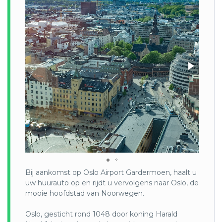
overzicht van de voortgang met betrekking tot de
Duurzame Ontwikkelingsdoelstellingen (SDG’s) van 2016
tot 2021. De belangrijkste focus van de VNR is lokale en
regionale inzet om de SDG’s te behalen.
In januari 2020 is het ministerie van Lokaal Bestuur en
Modernisering aangesteld als coördinerend orgaan voor de
landelijke uitvoering van de SDG’s. Dit heeft geleid tot
meer sectoroverschrijdende samenwerking en een meer
holistische benadering van duurzame ontwikkeling.
Volgens de SDG-index zijn de prestaties van Noorwegen
voor doelen 1 (geen armoede), 3 (goede gezondheid en
welzijn), 5 (gendergelijkheid), 7 (betaalbare en schone
energie), 10 (verminderde ongelijkheid) en 17
(partnerschappen voor de doelen) in het bijzonder hoog. Op
de SDG-index staat Noorwegen momenteel op nummer 6.
De belangrijkste uitdagingen voor het bereiken van de
Bij aankomst op Oslo Airport Gardermoen, haalt u
SDG’s in Noorwegen hebben te maken met niet-duurzame
uw huurauto op en rijdt u vervolgens naar Oslo, de
consumptiepatronen, de uitstoot van klimaatgassen en de
mooie hoofdstad van Noorwegen.
staat van de biodiversiteit. Bijna alle elektriciteit in het land
wordt geleverd door waterkrachtcentrales en het land voert
Oslo, gesticht rond 1048 door koning Harald
eveneens elektriciteit uit. Om de CO2-uitstoot te