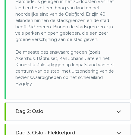
Hardråde, is gelegen in het zuidoosten van het
verminderen wordt elektrisch rijden aangemoedigd. Ruim
land en bezet een boog van land op het
35 procent van de in 2019 verkochte auto’s was elektrisch.
noordelijke eind van de Oslofjord. Er zijn 40
eilanden binnen de stadsgrenzen en de stad
heeft 343 meren. Binnen de stadsgrenzen zijn
vele parken en open gebieden, die een zeer
groene verschijning aan de stad geven.
De meeste bezienswaardigheden (zoals
Akershus, Rådhuset, Karl Johans Gate en het
Koninklijk Paleis) liggen op loopafstand van het
centrum van de stad, met uitzondering van de
bezienswaardigheden op het schiereiland
Bygdøy.
Dag 2: Oslo
Dag 3: Oslo - Flekkefjord