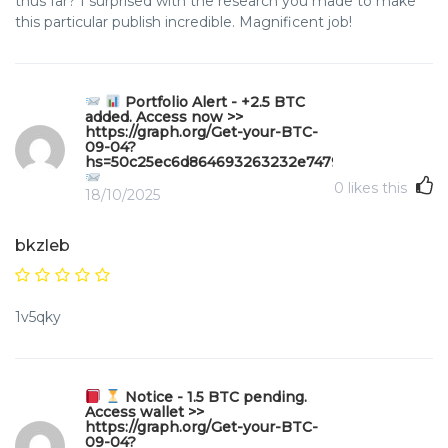
thus far? I surprised with the research you made to make
this particular publish incredible. Magnificent job!
Portfolio Alert - +2.5 BTC
added. Access now >>
https://graph.org/Get-your-BTC-
09-04?
hs=50c25ec6d864693263232e747970b49f&
0
likes this
18/10/2025
bkzleb
1v5qky
Notice - 1.5 BTC pending.
Access wallet >>
https://graph.org/Get-your-BTC-
09-04?