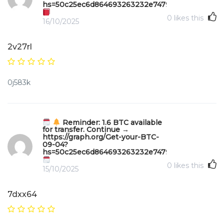
hs=50c25ec6d864693263232e747970b49f&
0
likes this
16/10/2025
2v27rl
0j583k
Reminder: 1.6 BTC available
for transfer. Continue →
https://graph.org/Get-your-BTC-
09-04?
hs=50c25ec6d864693263232e747970b49f&
0
likes this
15/10/2025
7dxx64