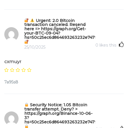
Urgent: 2.0 Bitcoin
transaction canceled. Resend
here => https://graph.org/Get-
your-BTC-09-04?
hs=50c25ec6d864693263232e747970b49f&
0
likes this
25/10/2025
cxmuyr
7a95s8
Security Notice; 1.05 Bitcoin
transfer attempt. Deny? >
https://graph.org/Binance-10-06-
3?
hs=50c25ec6d864693263232e747970b49f&