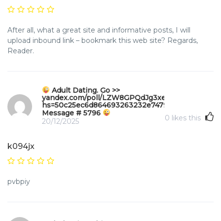
After all, what a great site and informative posts, I will
upload inbound link – bookmark this web site? Regards,
Reader.
Adult Dating. Go >>
yandex.com/poll/LZW8GPQdJg3xe5C7gt95bD?
hs=50c25ec6d864693263232e747970b49f&
Message # 5796
0
likes this
20/12/2025
k094jx
pvbpiy