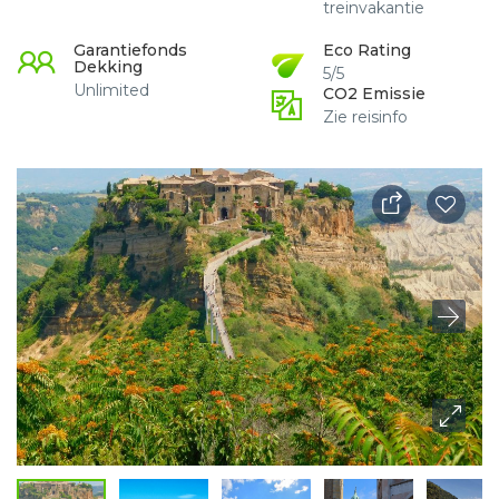
treinvakantie
Garantiefonds
Eco Rating
Dekking
5/5
Unlimited
CO2 Emissie
Zie reisinfo