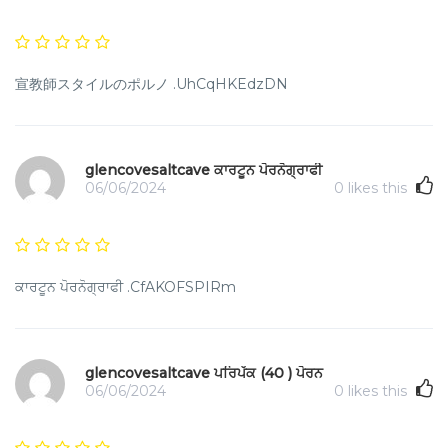
宣教師スタイルのポルノ .UhCqHKEdzDN
glencovesaltcave ਕਾਰਟੂਨ ਪੋਰਨੋਗ੍ਰਾਫੀ
06/06/2024
0
likes this
ਕਾਰਟੂਨ ਪੋਰਨੋਗ੍ਰਾਫੀ .CfAKOFSPIRm
glencovesaltcave ਪਰਿਪੱਕ (40 ) ਪੋਰਨ
06/06/2024
0
likes this