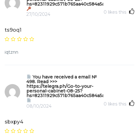
hs=82311929c571b765aa40c584a5a8de4c&
0
likes this
27/10/2024
ts9oq1
iqtznn
You have received a email №
498. Read >>>
https://telegra.ph/Go-to-your-
personal-cabinet-08-25?
hs=82311929c571b765aa40c584a5a8de4c&
0
likes this
08/10/2024
sbxpy4