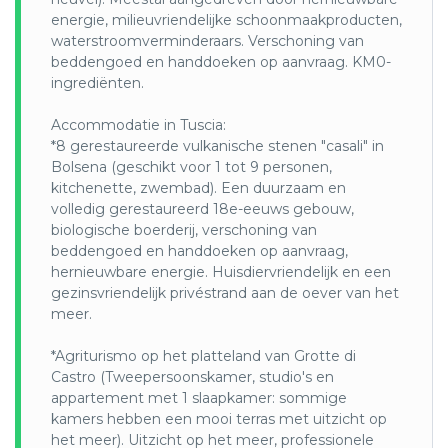
juwelier.
energie, milieuvriendelijke schoonmaakproducten,
waterstroomverminderaars. Verschoning van
beddengoed en handdoeken op aanvraag. KM0-
ingrediënten.
Accommodatie in Tuscia:
*8 gerestaureerde vulkanische stenen "casali" in
Bolsena (geschikt voor 1 tot 9 personen,
kitchenette, zwembad). Een duurzaam en
volledig gerestaureerd 18e-eeuws gebouw,
biologische boerderij, verschoning van
beddengoed en handdoeken op aanvraag,
hernieuwbare energie. Huisdiervriendelijk en een
gezinsvriendelijk privéstrand aan de oever van het
meer.
*Agriturismo op het platteland van Grotte di
Castro (Tweepersoonskamer, studio's en
appartement met 1 slaapkamer: sommige
kamers hebben een mooi terras met uitzicht op
het meer). Uitzicht op het meer, professionele