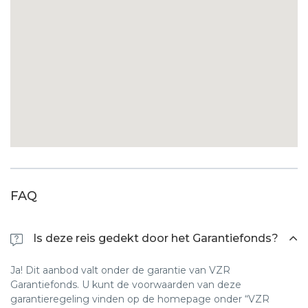
Energiebesparende lampen
Hernieuwbare energie
Programma voor hergebruik van
Energiebesparende lampen
handdoeken
Programma voor hergebruik van
Recycleren van afval
handdoeken
Biologische en lokale gerechten
Recycleren van afval
Ecologische schoonmaakproducten
Biologische en lokale gerechten
Plastic controle
Ecologische schoonmaakproducten
Eco-badproducten
FAQ
Plastic controle
Recyclebare meubels & stoffen
Eco-badproducten
Is deze reis gedekt door het Garantiefonds?
Waterbesparingsprogramma
Recyclebare meubels & stoffen
Ja! Dit aanbod valt onder de garantie van VZR
Waterbesparingsprogramma
Garantiefonds. U kunt de voorwaarden van deze
garantieregeling vinden op de homepage onder “VZR