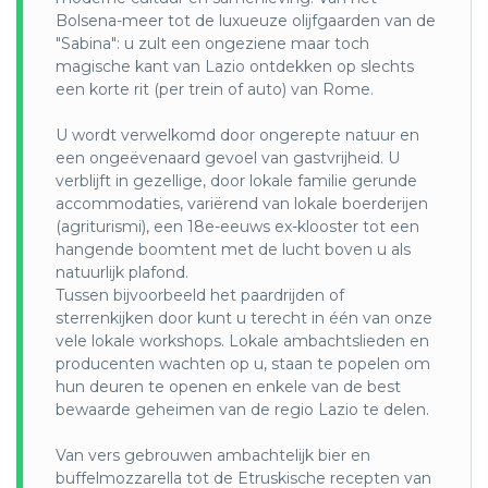
Bolsena-meer tot de luxueuze olijfgaarden van de
"Sabina": u zult een ongeziene maar toch
magische kant van Lazio ontdekken op slechts
een korte rit (per trein of auto) van Rome.
U wordt verwelkomd door ongerepte natuur en
een ongeëvenaard gevoel van gastvrijheid. U
verblijft in gezellige, door lokale familie gerunde
accommodaties, variërend van lokale boerderijen
(agriturismi), een 18e-eeuws ex-klooster tot een
hangende boomtent met de lucht boven u als
natuurlijk plafond.
Tussen bijvoorbeeld het paardrijden of
sterrenkijken door kunt u terecht in één van onze
vele lokale workshops. Lokale ambachtslieden en
producenten wachten op u, staan te popelen om
hun deuren te openen en enkele van de best
bewaarde geheimen van de regio Lazio te delen.
Van vers gebrouwen ambachtelijk bier en
buffelmozzarella tot de Etruskische recepten van