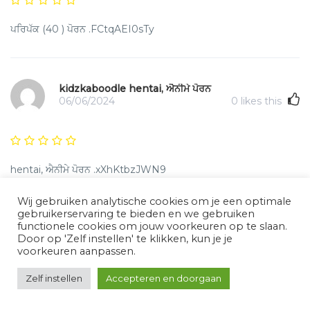
ਪਰਿਪੱਕ (40 ) ਪੋਰਨ .FCtqAEI0sTy
kidzkaboodle hentai, ਐਨੀਮੇ ਪੋਰਨ
06/06/2024
0
likes this
hentai, ਐਨੀਮੇ ਪੋਰਨ .xXhKtbzJWN9
Wij gebruiken analytische cookies om je een optimale
gebruikerservaring te bieden en we gebruiken
functionele cookies om jouw voorkeuren op te slaan.
gobigbrain 異人種間のポルノ
Door op 'Zelf instellen' te klikken, kun je je
06/06/2024
0
likes this
voorkeuren aanpassen.
Zelf instellen
Accepteren en doorgaan
異人種間のポルノ .qC4fbcVnmK2