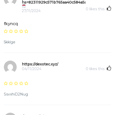
hs=82311929c571b765aa40c584a5a8de4c&
0
likes this
27/11/2024
fkyncq
5kklge
https://dexotec.xyz/
04/11/2024
0
likes this
SsvxhiD2Nug