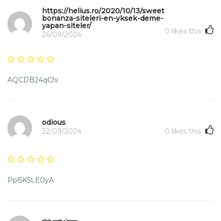
https://helius.ro/2020/10/13/sweet-
bonanza-siteleri-en-yksek-deme-
yapan-siteler/
0
likes this
26/09/2024
AQCDB24qChi
odious
22/09/2024
0
likes this
Ppl5K5LE0yA