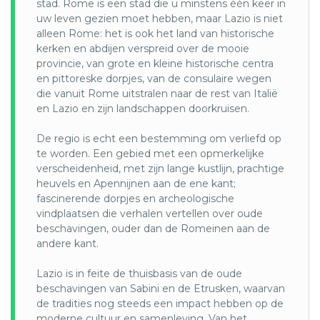
stad. Rome is een stad die u minstens één keer in
en wijn gedronken. Elke streek heeft zijn bijzondere
uw leven gezien moet hebben, maar Lazio is niet
culinaire specialiteiten en wijnen waarvan die van Toscane
alleen Rome: het is ook het land van historische
het bekendst zijn. Het eten van Italië valt onder de
kerken en abdijen verspreid over de mooie
mediterrane keuken.
provincie, van grote en kleine historische centra
Toenemende ecologische, economische en sociale
en pittoreske dorpjes, van de consulaire wegen
uitdagingen plaatsten duurzame ontwikkeling tot de kern
die vanuit Rome uitstralen naar de rest van Italië
van de mondiale agenda en zetten de internationale
en Lazio en zijn landschappen doorkruisen.
gemeenschap ertoe aan te handelen om de wereldwijde
verbintenissen inzake duurzame ontwikkeling te versterken
De regio is echt een bestemming om verliefd op
en te delen. In Italië zijn er steeds meer toeristische
te worden. Een gebied met een opmerkelijke
voorzieningen, van hotels tot B&B’s, van woningen tot
verscheidenheid, met zijn lange kustlijn, prachtige
hostels, van excursies tot activiteiten, die ervoor kiezen om
heuvels en Apennijnen aan de ene kant;
de impact op het milieu zo veel mogelijk te beperken.
fascinerende dorpjes en archeologische
Sommige richten zich op afvalvermindering en recycling,
vindplaatsen die verhalen vertellen over oude
andere op waterbesparing, weer anderen op duurzame
beschavingen, ouder dan de Romeinen aan de
energie, met voorkeur voor groen bouwen en bio-
andere kant.
architectuurcriteria bij de bouw of renovatie van gebouwen
Lazio is in feite de thuisbasis van de oude
beschavingen van Sabini en de Etrusken, waarvan
de tradities nog steeds een impact hebben op de
moderne cultuur en samenleving. Van het