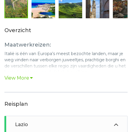
Overzicht
Maatwerkreizen:
Italië is één van Europa’s meest bezochte landen, maar je
weg vinden naar verborgen juweeltjes, prachtige borghi en
de verschillen tussen elke regio zijn vaardigheden die u het
beste kunt leren van de lokale bevolking.
View More
Onze duurzame maatwerkreizen door Italië gaan helemaal
over slenteren door oude ommuurde dorpjes, van de
gebaande paden afwijken, lokale ambachtslieden bezoeken
of overheerlijke lokale gerechten proeven en/of bereiden.
Reisplan
Eenmaal hier zijn de mogelijkheden eindeloos: van een
workshop pesto maken in Ligurië en een bezoek aan een
lokale kasjmierboerderij in Emilia Romagna, tot het proeven
Lazio
van lokale honing op het platteland van Lazio en het