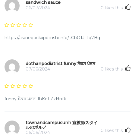
sandwich sauce
06/07/2024
0
likes this
https://araneqockxpd.inshi.info/ .CbO1JL1q7Bq
dothanpodiatrist funny ਸੈਕਸ ਪੋਰਨ
07/06/2024
0
likes this
funny ਸੈਕਸ ਪੋਰਨ .IhKdFZzHnfK
townandcampusunh 宣教師スタイ
ルのポルノ
0
likes this
06/06/2024