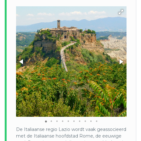
bewonderen van minder bekende neolithische kunst op
Sardinië.
Daarnaast verblijft u in kleinschalige, milieuvriendelijke en
bijzondere boetiekhotels, afgelegen agrofarms, sfeervolle
guesthouses of bijzondere lodges.
Italië:
Een groot deel van het vasteland van Italië is gelegen op
het Apennijns Schiereiland en wordt omgeven door water.
Vanwege de langgerekte vorm wordt het land ook wel “de
laars” genoemd. Ongeveer 75% van Italië is bergachtig of
heuvelachtig en ruwweg 20% van het land is bebost. Er zijn
smalle stroken van laagland langs de kust van de
Adriatische Zee en langs delen aan de kust van de
Tyrreense Zee.
De flora van Italië is de rijkste van Europa. Traditioneel werd
het aantal vaatplanten op zo’n 5500 soorten geschat.
Echter per 2004 kent de Data bank of Italian Vascular Flora
6.759 soorten waarvan er 700 endemisch zijn. Italië is zeer
De Italiaanse regio Lazio wordt vaak geassocieerd
bekend om zijn pasta’s, ijs en pizza en verder om zijn goede
met de Italiaanse hoofdstad Rome, de eeuwige
tomaten (=pomodori) en olijven. Tevens wordt er veel koffie