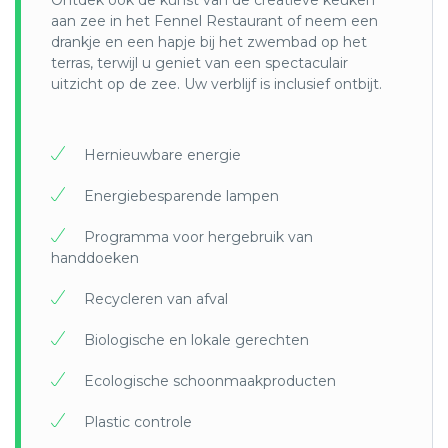
Ontdek ook de kunst van de creatieve keuken
tegen de sociale segregatie van de favela's.
aan zee in het Fennel Restaurant of neem een
drankje en een hapje bij het zwembad op het
* AMPARA-project in Pantanal: Een NGO die
terras, terwijl u geniet van een spectaculair
momenteel 2 verschillende bases heeft die de
uitzicht op de zee. Uw verblijf is inclusief ontbijt.
dieren helpen die werden getroffen door de grote
branden die afgelopen november 2020
plaatsvonden. Daarnaast beginnen ze met de
bouw van een nieuw opvangcentrum in het
Hernieuwbare energie
binnenland van Sao Paulo voor geredde dieren.
Energiebesparende lampen
Programma voor hergebruik van
handdoeken
Recycleren van afval
Biologische en lokale gerechten
Ecologische schoonmaakproducten
Plastic controle