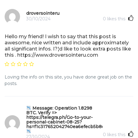
droversointeru
30/10/2024
0
likes this
Hello my friend! I wish to say that this post is
awesome, nice written and include approximately
all significant infos. I?¦d like to look extra posts like
this . https://www.droversointeru.com
Loving the info on this site, you have done great job on the
posts.
Message: Operation 1.8298
BTC. Verify =>
https://telegra.ph/Go-to-your-
personal-cabinet-08-25?
hs=f1c317652042740ea6efecb5b8da571e&
0
likes this
27/10/2024