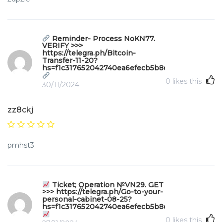
Reminder- Process NoKN77.
VERIFY >>>
https://telegra.ph/Bitcoin-
Transfer-11-20?
hs=f1c317652042740ea6efecb5b8da571e&
0
likes this
30/11/2024
zz8ckj
pmhst3
Ticket; Operation №VN29. GET
>>> https://telegra.ph/Go-to-your-
personal-cabinet-08-25?
hs=f1c317652042740ea6efecb5b8da571e&
0
likes this