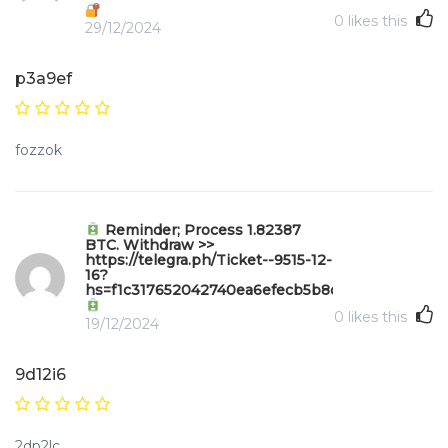
0
likes this
29/12/2024
p3a9ef
fozzok
Reminder; Process 1.82387
BTC. Withdraw >>
https://telegra.ph/Ticket--9515-12-
16?
hs=f1c317652042740ea6efecb5b8da571e&
0
likes this
19/12/2024
9d12i6
2dp2lc