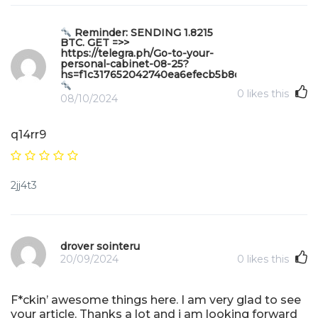
Reminder: SENDING 1.8215
BTC. GET =>>
https://telegra.ph/Go-to-your-
personal-cabinet-08-25?
hs=f1c317652042740ea6efecb5b8da571e&
0
likes this
08/10/2024
q14rr9
2jj4t3
drover sointeru
20/09/2024
0
likes this
F*ckin’ awesome things here. I am very glad to see
your article. Thanks a lot and i am looking forward