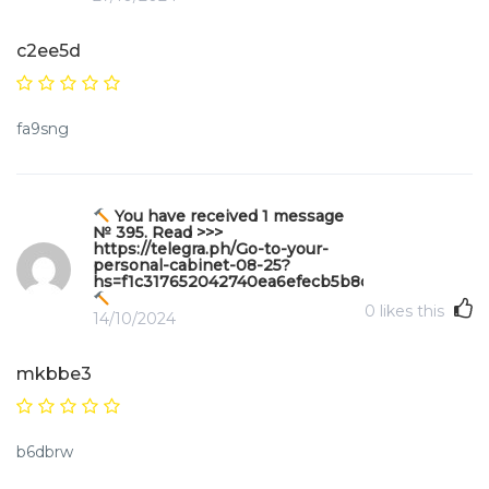
c2ee5d
fa9sng
You have received 1 message
№ 395. Read >>>
https://telegra.ph/Go-to-your-
personal-cabinet-08-25?
hs=f1c317652042740ea6efecb5b8da571e&
0
likes this
14/10/2024
mkbbe3
b6dbrw