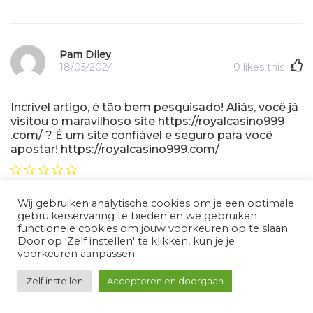
Pam Diley
18/05/2024
0
likes this
Incrível artigo, é tão bem pesquisado! Aliás, você já
visitou o maravilhoso site https://royalcasino999
.com/ ? É um site confiável e seguro para você
apostar! https://royalcasino999.com/
Fantástico artigo, é tão envolvente! Vale muito a pena uma
Wij gebruiken analytische cookies om je een optimale
visita no fantástico site https://royalcasino999 .com/
gebruikerservaring te bieden en we gebruiken
functionele cookies om jouw voorkeuren op te slaan.
Door op 'Zelf instellen' te klikken, kun je je
voorkeuren aanpassen.
Buck Kirks
Zelf instellen
Accepteren en doorgaan
18/05/2024
0
likes this