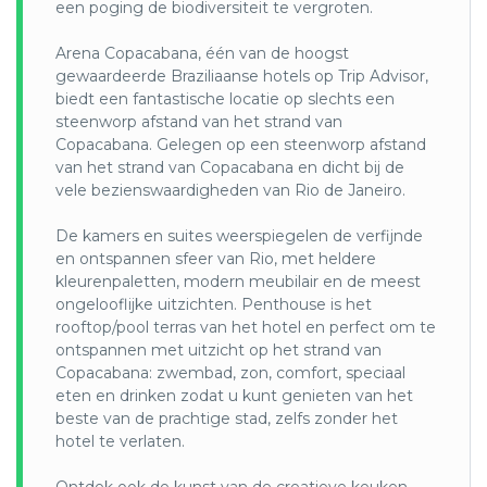
een poging de biodiversiteit te vergroten.
jaar na jaar wordt uitgeroepen tot één van de
beste stranden in Brazilië en de wereld. Ondanks
Voor deze reis doet u gezamenlijk met
Arena Copacabana, één van de hoogst
dat het één van de meest gewilde paradijsjes ter
WeTravelEco (50/50) een donatie van €25 aan één
gewaardeerde Braziliaanse hotels op Trip Advisor,
wereld is, geeft het lange stuk wit zand u het
van de volgende lokale projecten, die u bij uw
biedt een fantastische locatie op slechts een
gevoel dat u dit paradijselijke strand voor uzelf
boeking kunt selecteren:
steenworp afstand van het strand van
alleen hebt.
Copacabana. Gelegen op een steenworp afstand
* Museu da Favela: Het MUF is een particuliere,
van het strand van Copacabana en dicht bij de
niet-gouvernementele organisatie, opgericht in
vele bezienswaardigheden van Rio de Janeiro.
2008 door lokale bewoners die culturele leiders
waren van de favela's Pavão, Pavãozinho en
De kamers en suites weerspiegelen de verfijnde
Cantagalo. MUF werd opgericht een jaar voordat
en ontspannen sfeer van Rio, met heldere
de Pacifying Police Unit (UPP) op deze plaatsen
kleurenpaletten, modern meubilair en de meest
arriveerde; daarom stond het voor veel
ongelooflijke uitzichten. Penthouse is het
uitdagingen.
rooftop/pool terras van het hotel en perfect om te
In dit eerste territoriale museum over de
ontspannen met uitzicht op het strand van
herinneringen en het culturele erfgoed van de
Copacabana: zwembad, zon, comfort, speciaal
Favela, heeft de collectie ongeveer 20.000
eten en drinken zodat u kunt genieten van het
stukken en hun collectie met verhalen over een
beste van de prachtige stad, zelfs zonder het
belangrijk en onbekend deel van de geschiedenis
hotel te verlaten.
van Rio de Janeiro. MUF verdedigt lokale
fatsoenlijke levensomstandigheden en vecht