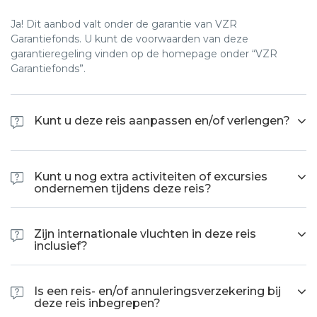
Ja! Dit aanbod valt onder de garantie van VZR
Garantiefonds. U kunt de voorwaarden van deze
garantieregeling vinden op de homepage onder “VZR
Garantiefonds”.
Kunt u deze reis aanpassen en/of verlengen?
Elke reis kunt u op aanvraag aan laten passen en/of
verlengen met bijvoorbeeld een strandverlenging. Voor
Kunt u nog extra activiteiten of excursies
meer informatie hierover kunt u ons een mail sturen via
ondernemen tijdens deze reis?
info@wetraveleco.com
Ja. Via onze lokale agent kunt u voorafgaand of tijdens de
reis altijd, tegen betaling, extra activiteiten en/of excursies
Zijn internationale vluchten in deze reis
bijboeken.
inclusief?
Nee. Wij bieden momenteel geen internationale vluchten
aan naar de bestemming. Eventuele binnenlandse vluchten
Is een reis- en/of annuleringsverzekering bij
tijdens uw rondreis (indien niet inbegrepen) kunnen wij wel
deze reis inbegrepen?
voor u boeken, indien gewenst . Voor internationale