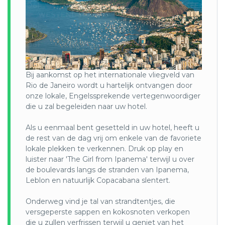
Brazilië vindt men Sertão, een droog en woestijnachtig
gebied.
Iguaçu
:
De Watervallen van de Iguaçu vormen het grootste
complex van watervallen in Zuid-Amerika. Ze liggen op de
grens tussen de Argentijnse provincie Misiones 80% en de
Bij aankomst op het internationale vliegveld van
Braziliaanse staat Paraná 20%. De watervallen bevinden
Rio de Janeiro wordt u hartelijk ontvangen door
zich in twee nationale parken, Nationaal park Iguazú in
onze lokale, Engelssprekende vertegenwoordiger
Argentinië en Nationaal park Iguaçu in Brazilië, die in 1984
die u zal begeleiden naar uw hotel.
en 1986 respectievelijk aan de lijst van het UNESCO
Werelderfgoed werden toegevoegd.
Als u eenmaal bent gesetteld in uw hotel, heeft u
Ook wel de cataratas genoemd, vormen ze een geheel van
de rest van de dag vrij om enkele van de favoriete
tussen de 270 en 300 watervallen, afhankelijk van de
lokale plekken te verkennen. Druk op play en
hoeveelheid water die door de rivier Iguaçu stroomt. In
luister naar 'The Girl from Ipanema' terwijl u over
totaal zijn de watervallen 2,7 kilometer breed en vallen tot
de boulevards langs de stranden van Ipanema,
82 meter naar beneden. Het bekendste deel van de
Leblon en natuurlijk Copacabana slentert.
watervallen is de “Garganta del Diablo” (keel van de duivel),
een grote halfronde waterval van 150 meter breed waarin
Onderweg vind je tal van strandtentjes, die
het water 70 meter in de diepte stort. Recht over dit punt
versgeperste sappen en kokosnoten verkopen
gaat bovendien de grens tussen Argentinië en Brazilië,
die u zullen verfrissen terwijl u geniet van het