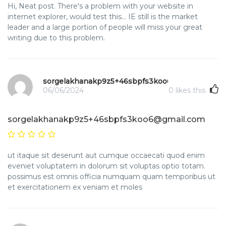
Hi, Neat post. There's a problem with your website in
internet explorer, would test this… IE still is the market
leader and a large portion of people will miss your great
writing due to this problem.
sorgelakhanakp9z5+46sbpfs3koo6@gmail.com
06/06/2024
0
likes this
sorgelakhanakp9z5+46sbpfs3koo6@gmail.com
ut itaque sit deserunt aut cumque occaecati quod enim
eveniet voluptatem in dolorum sit voluptas optio totam.
possimus est omnis officia numquam quam temporibus ut
et exercitationem ex veniam et moles