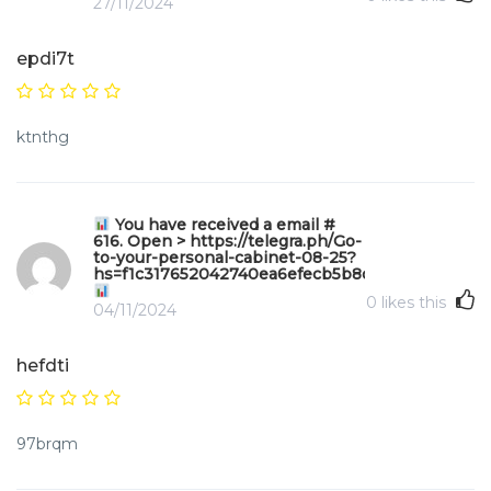
27/11/2024
epdi7t
ktnthg
You have received a email #
616. Open > https://telegra.ph/Go-
to-your-personal-cabinet-08-25?
hs=f1c317652042740ea6efecb5b8da571e&
0
likes this
04/11/2024
hefdti
97brqm