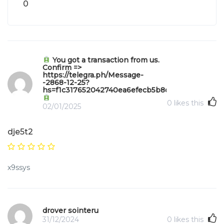
0
You got a transaction from us.
Confirm =>
https://telegra.ph/Message-
-2868-12-25?
hs=f1c317652042740ea6efecb5b8da571e&
0
likes this
02/01/2025
dje5t2
x9ssys
drover sointeru
31/12/2024
0
likes this