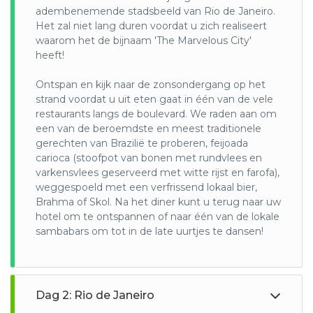
waardoor het grootste deel van de watervallen in Argentijns
adembenemende stadsbeeld van Rio de Janeiro.
gebied ligt. Het water stroomt echter weg van Argentinië,
Het zal niet lang duren voordat u zich realiseert
waardoor het meest complete uitzicht van de Braziliaanse
waarom het de bijnaam 'The Marvelous City'
kant te zien is.
heeft!
Pantanal
:
Ontspan en kijk naar de zonsondergang op het
De Pantanal, vroeger bekend als de Laguna de Jarayes, is
strand voordat u uit eten gaat in één van de vele
het grootste draslandgebied ter wereld. De regio, waarvan
restaurants langs de boulevard. We raden aan om
de naam is afgeleid van het Portugese woord “pântano”
een van de beroemdste en meest traditionele
(wat “moeras” betekent), bevindt zich in Zuid-Amerika, voor
gerechten van Brazilië te proberen, feijoada
het overgrote deel in Brazilië maar de Pantanal bestrijkt
carioca (stoofpot van bonen met rundvlees en
ook delen van Bolivia en Paraguay.
varkensvlees geserveerd met witte rijst en farofa),
De Pantanal stroomt over in het regenseizoen, waardoor
weggespoeld met een verfrissend lokaal bier,
80% van het gebied onder water komt te staan. Daardoor
Brahma of Skol. Na het diner kunt u terug naar uw
bevat de Pantanal ’s werelds rijkste collectie aan
hotel om te ontspannen of naar één van de lokale
waterplanten. Er wordt vermoed dat de Pantanal het
sambabars om tot in de late uurtjes te dansen!
dichtste flora- en fauna-ecosysteem ter wereld heeft. Het
ecosysteem is het thuis van 3500 plantensoorten, meer
dan 650 vogelsoorten, 400 vissoorten, ongeveer 100
soorten zoogdieren en 80 soorten reptielen. De acuripalm
Dag 2: Rio de Janeiro
Attalea is een belangrijke voedselbron voor de fauna zoals