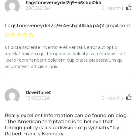
flagstoneveneydel2q9+46sbpi0k4kp4@gmail.co
29/05/2024
0
likes this
flagstoneveneydel2q9+46sbpi0k4kp4@gmail.com
sit dicta sapiente inventore et veritatis error aut optio
repellat quidem qui temporibus doloribus ea et nobis iste.
libero reprehenderit dolorem cupiditate praesentium qui
voluptatem officiis aliquid
tlovertonet
18/05/2024
0
likes this
Really excellent information can be found on blog.
"The American temptation is to believe that
foreign policy is a subdivision of psychiatry." by
Robert Francis Kennedy.