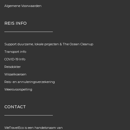
Algemene Voorwaarden
REIS INFO
Support duurzame, lokale projecten & The Ocean Cleanup
Transport info
COVID-19 Info
Reisdokter
Wisselkoersen
Reis- en annuleringsverzekering
Weersvoorspelling
CONTACT
WeTravelEco is een handelsnaam van