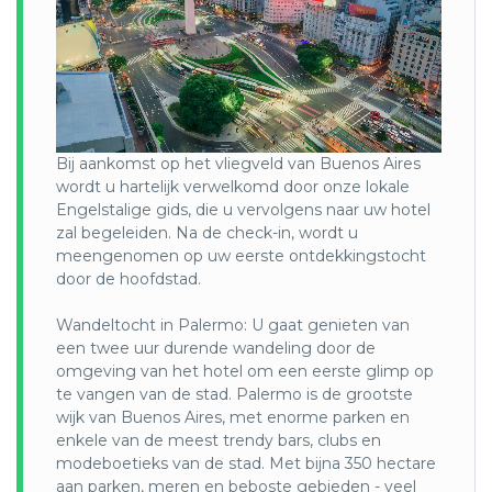
gekenmerkt door een rijke geschiedenis, levendige cultuur
en sterke Europese invloed met als resultaat dat het ook
wel het Parijs van Zuid-Amerika wordt genoemd. Talloze
musea met een overvloed aan onderwerpen, een actieve
theatercultuur, uitstekende restaurants, sensuele
tangovoorstellingen, een mozaïek van architectuur en
leuke winkels die bij alle smaken passen – al deze facetten
Bij aankomst op het vliegveld van Buenos Aires
en meer vormen de verleidelijke blend die Buenos Aires is.
wordt u hartelijk verwelkomd door onze lokale
Enkele van de hoogtepunten van de stad zijn het La
Engelstalige gids, die u vervolgens naar uw hotel
Bombonera Voetbalstadion, tango- en milonga-locaties
zal begeleiden. Na de check-in, wordt u
zoals het Boheemse La Catedral en culturele
meengenomen op uw eerste ontdekkingstocht
erfgoedarchitectuur zoals die bij de Cementerio de la
door de hoofdstad.
Recoleta waar bezoekers kunnen dwalen door een ‘stad’
met enorme beelden en marmeren mausolea. Ook het
Wandeltocht in Palermo: U gaat genieten van
International Festival of Independent Cinema en de
een twee uur durende wandeling door de
levendige jaarlijkse Gay Pride Parade laten zien dat Buenos
omgeving van het hotel om een eerste glimp op
Aires een kleurrijke en diverse stad is.
te vangen van de stad. Palermo is de grootste
Patagonië
:
wijk van Buenos Aires, met enorme parken en
enkele van de meest trendy bars, clubs en
Patagonië is een gebied, gelegen ten zuiden van de rivier
modeboetieks van de stad. Met bijna 350 hectare
de Colorado tot aan de Straat Magellaan. Het gebied strekt
aan parken, meren en beboste gebieden - veel