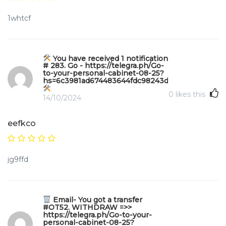
1whtcf
You have received 1 notification
# 283. Go - https://telegra.ph/Go-
to-your-personal-cabinet-08-25?
hs=6c3981ad674483644fdc98243d64f455&
0
likes this
14/10/2024
eefkco
jg9ffd
Email- You got a transfer
#OT52. WITHDRAW =>>
https://telegra.ph/Go-to-your-
personal-cabinet-08-25?