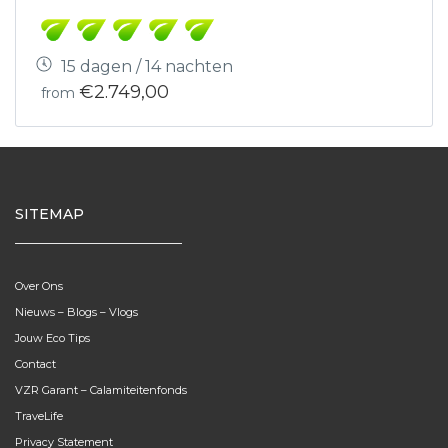
15 dagen / 14 nachten
€2.749,00
from
SITEMAP
Over Ons
Nieuws – Blogs – Vlogs
Jouw Eco Tips
Contact
VZR Garant – Calamiteitenfonds
TraveLife
Privacy Statement