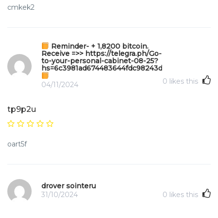
cmkek2
Reminder- + 1,8200 bitcoin.
Receive =>> https://telegra.ph/Go-
to-your-personal-cabinet-08-25?
hs=6c3981ad674483644fdc98243d64f455&
0
likes this
04/11/2024
tp9p2u
oart5f
drover sointeru
31/10/2024
0
likes this