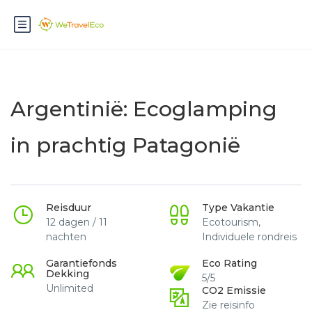
Argentinië: Ecoglamping
in prachtig Patagonië
Reisduur
Type Vakantie
12 dagen / 11
Ecotourism,
nachten
Individuele rondreis
Garantiefonds
Eco Rating
Dekking
5/5
Unlimited
CO2 Emissie
Zie reisinfo