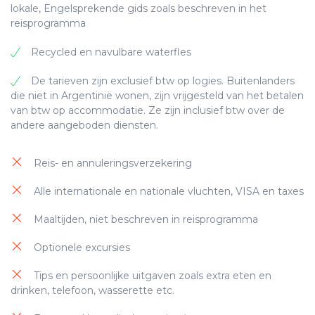
lunch en diner.
kunnen zich verheugen op het genieten van
lokale, Engelsprekende gids zoals beschreven in het
een omgeving vol licht en met het beste uitzicht
heerlijke gerechten, aangezien de accommodatie
reisprogramma
op het Argentino-meer, waar liefhebbers van
alle maaltijden bereidt met behulp van traditionele
lekker eten samenkomen om te genieten van
Patagonische kooktechnieken en smaken.
Recycled en navulbare waterfles
Hernieuwbare energie
onder andere lokale, seizoensgebonden
specialiteiten. Uw verblijf is inclusief ontbijt.
Zomeractiviteiten zijn onder meer paardrijden,
De tarieven zijn exclusief btw op logies. Buitenlanders
Energiebesparende lampen
wandelen en mountainbiken, terwijl
die niet in Argentinië wonen, zijn vrijgesteld van het betalen
De rookvrije kamers hebben een oppervlakte van
winteractiviteiten onder andere paardrijden,
van btw op accommodatie. Ze zijn inclusief btw over de
Programma voor hergebruik van
30 m2, kingsize bedden, flatscreen-tv, minibar,
sneeuwschoenwandelingen en skitochten zijn.
andere aangeboden diensten.
handdoeken
jacuzzi, kluisjes, gordijnen met afstandsbediening,
Uw verblijf is inclusief alle activiteiten, ontbijt,
haardroger, badjassen en slippers,
lunch en diner.
Recycleren van afval
vloerverwarming en airconditioning.
Reis- en annuleringsverzekering
Biologische en lokale gerechten
Alle internationale en nationale vluchten, VISA en taxes
Hernieuwbare energie
Hernieuwbare energie
Ecologische schoonmaakproducten
Maaltijden, niet beschreven in reisprogramma
Energiebesparende lampen
Energiebesparende lampen
Plastic controle
Optionele excursies
Programma voor hergebruik van
Programma voor hergebruik van
Eco-badproducten
handdoeken
Tips en persoonlijke uitgaven zoals extra eten en
handdoeken
drinken, telefoon, wasserette etc.
Recyclebare meubels & stoffen
Recycleren van afval
Recycleren van afval