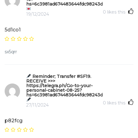
hs=6c3981ad674483644fdc98243d64f455&
0
likes this
19/12/2024
5d1co1
sx5qrr
Reminder; Transfer #SF19.
RECEIVE >>>
https://telegra.ph/Go-to-your-
personal-cabinet-08-25?
hs=6c3981ad674483644fdc98243d64f455&
0
likes this
27/11/2024
p82fcg