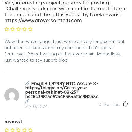
Very interesting subject, regards for posting.
"Challenge is a dragon with a gift in its mouthTame
the dragon and the gift is yours." by Noela Evans.
https://www.droversointeru.com
Wow that was strange. I just wrote an very long comment
but after I clicked submit my comment didn't appear.
Grrrr... well I'm not writing all that over again. Regardless,
just wanted to say superb blog!
Email: + 1,82987 BTC. Assure >>
https://telegra.ph/Go-to-your-
personal-cabinet-08-25?
hs=6c3981ad674483644fdc98243d64f455&
0
likes this
27/10/2024
4wiowt