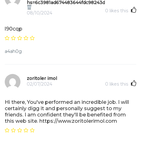
hs=6c3981ad674483644fdc98243d64f455&
0
likes this
08/10/2024
l90cqp
a4ah0g
zoritoler imol
02/07/2024
0
likes this
Hi there, You've performed an incredible job. I will
certainly digg it and personally suggest to my
friends. I am confident they'll be benefited from
this web site. https://www.zoritolerimol.com